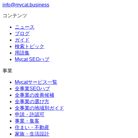
info@mycat.business
コンテンツ
ニュース
ブログ
ガイド
検索トピック
用語集
Mycat SEOハブ
事業
Mycatサービス一覧
全事業SEOハブ
全事業の改善候補
全事業の選び方
全事業の地域別ガイド
申請・許認可
事業・集客
住まい・不動産
家族・生活設計