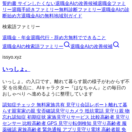
誓約書 サインしたくない
退職金AIの改善候補
退職金ファミ
リー
退職手続きファミリー
無料診断ファミリー
退職金AIの診
断
始め方
退職金AIの無料
地域別ガイド
検索語ファミリー
退職金・年金
退職代行・辞め方
無料でできること
退職金AI
の検索語ファミリー
退職金AI
の改善候補
issyo.xyz
いっしょ。
いっしょ。の入口です。離れて暮らす親の様子がわからず不
安 を出発点に、AIキャラクター『はなちゃん』との毎日の
おしゃべり へ進めるように整理しています
認知症チェック 無料
家族共有 見守り
会話レポート
離れて暮
らす親
実家の親 安否確認
見守りカメラ 抵抗
電話 見守り
親 物
忘れ
認知症 初期症状 家族
見守りサービス 比較
高齢者 見守り
センサー 比較
高齢者 GPS 見守り
転倒検知 見守り
高齢者 服
薬確認 家族
高齢者 緊急通報 アプリ
見守り電球 高齢者
親 免