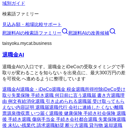
域別ガイド
検索語ファミリー
見込み額・相場
比較
サポート
慰謝料AI
の検索語ファミリー
慰謝料AI
の改善候補
taisyoku.mycat.business
退職金AI
退職金AIの入口です。退職金とiDeCoの受取タイミングで手
取りが変わることを知らない を出発点に、最大300万円の差
を可視化 へ進めるように整理しています
退職金AI
退職金・iDeCo
退職金 税金
退職所得控除
iDeCo受け
取り
失業保険 手続き
退職 何日前に言う
退職届 書き方
退職理
由 例文
有給消化
退職 引き止められる
退職届 受け取ってもら
えない
内容証明 退職届
退職代行 会社に連絡したくない
離職
票
源泉徴収票 いつ届く
退職後 健康保険 手続き
社会保険 退職
後 手続き
退職 傷病手当金 手続き
会社都合退職 失業保険
退職
後 未払い残業代 請求
退職勧奨 断り方
退職 貸与物 返却
退職