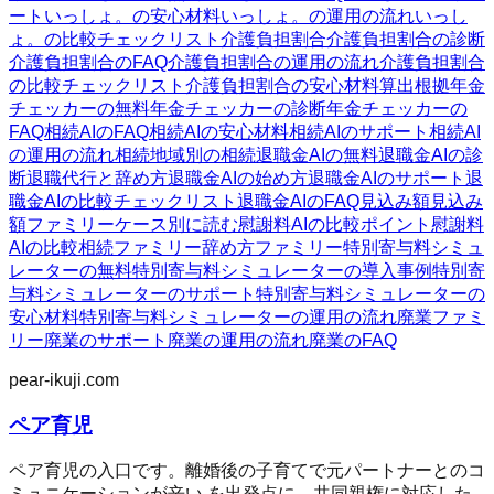
ート
いっしょ。の安心材料
いっしょ。の運用の流れ
いっし
ょ。の比較チェックリスト
介護負担割合
介護負担割合の診断
介護負担割合のFAQ
介護負担割合の運用の流れ
介護負担割合
の比較チェックリスト
介護負担割合の安心材料
算出根拠
年金
チェッカーの無料
年金チェッカーの診断
年金チェッカーの
FAQ
相続AIのFAQ
相続AIの安心材料
相続AIのサポート
相続AI
の運用の流れ
相続
地域別の相続
退職金AIの無料
退職金AIの診
断
退職代行と辞め方
退職金AIの始め方
退職金AIのサポート
退
職金AIの比較チェックリスト
退職金AIのFAQ
見込み額
見込み
額ファミリー
ケース別に読む
慰謝料AIの比較ポイント
慰謝料
AIの比較
相続ファミリー
辞め方ファミリー
特別寄与料シミュ
レーターの無料
特別寄与料シミュレーターの導入事例
特別寄
与料シミュレーターのサポート
特別寄与料シミュレーターの
安心材料
特別寄与料シミュレーターの運用の流れ
廃業ファミ
リー
廃業のサポート
廃業の運用の流れ
廃業のFAQ
pear-ikuji.com
ペア育児
ペア育児の入口です。離婚後の子育てで元パートナーとのコ
ミュニケーションが辛い を出発点に、共同親権に対応した