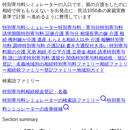
特別寄与料シミュレーターの入口です。親の介護をしたのに
相続で何ももらえない を出発点に、民法1050条の家裁実務
基準で計算 へ進めるように整理しています
特別寄与料シミュレーター
特別寄与料・寄与分
特別寄与料
請求期限
特別寄与料 証拠
介護 寄与分 相場
長男の嫁 介護 相
続 権利
嫁が介護 遺産 もらえる
相続人以外 介護 報酬
特別寄
与料 調停
特別寄与料 介護記録 書き方
通院付き添い 特別寄与
料
親の介護 兄弟 相続 不公平
介護 立替金 相続 請求
特別寄与
料 誰に請求
特別寄与料 遺留分 関係
特別寄与料
相続税・登記
登記・名義
地域別の相続
特別寄与料ファミリー
相続ファミリ
ー
相続税ファミリー
登記ファミリー
地域別ガイド
検索語ファミリー
特別寄与料
相続
税金
登記・名義
特別寄与料シミュレーター
の検索語ファミリー
特別寄与
料シミュレーター
の改善候補
Section summary