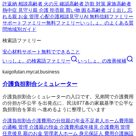
許返納 相談
高齢者 火の元 確認
高齢者 詐欺 対策 家族
高齢者
熱中症 見守り
親 介護 拒否
親 買い物 困る
高齢者 ゴミ出し 忘
れる
親 お金 管理 心配
介護相談
見守りAI 無料
信頼ファミリー
サポートファミリー
無料ファミリー
いっしょ。のよくある質
問
地域別ガイド
検索語ファミリー
安心材料
サポート
無料でできること
いっしょ。
の検索語ファミリー
いっしょ。
の改善候補
kaigofutan.mycat.business
介護負担割合シミュレーター
介護負担割合シミュレーターの入口です。兄弟間で介護費用
の分担が不公平 を出発点に、民法877条の家裁基準で公平な
負担割合を算出 へ進めるように整理しています
介護負担割合
介護費用の分担
親の年金不足
老人ホーム費用
親
の通帳 管理 介護
親の預金 介護費用
成年後見 介護費用 管理
任意後見 親のお金 管理
老人ホーム 身元保証人 費用
介護施設