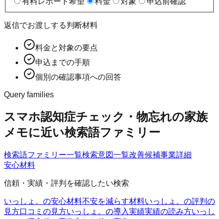
有料レポート希望
料金
対象
申込前確認
返信でお渡しする判断材料
料金と対象の要点
申込までの手順
個別の確認事項への回答
Query families
スマホ認知症チェック・物忘れの家族
メモに近い検索語ファミリー
検索語ファミリー一覧
検索意図一覧
改善候補
事業詳細
安心材料
信頼・実績・評判を確認したい検索
いっしょ。の安心材料
不安を減らす材料
いっしょ。の評判の
見方
口コミの見方
いっしょ。の導入実績
実績の読み方
いっし