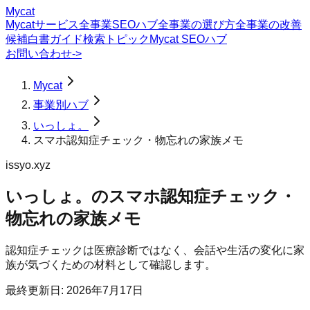
Mycat
Mycatサービス
全事業SEOハブ
全事業の選び方
全事業の改善
候補
白書
ガイド
検索トピック
Mycat SEOハブ
お問い合わせ
->
Mycat
事業別ハブ
いっしょ。
スマホ認知症チェック・物忘れの家族メモ
issyo.xyz
いっしょ。
の
スマホ認知症チェック・
物忘れの家族メモ
認知症チェックは医療診断ではなく、会話や生活の変化に家
族が気づくための材料として確認します。
最終更新日:
2026年7月17日