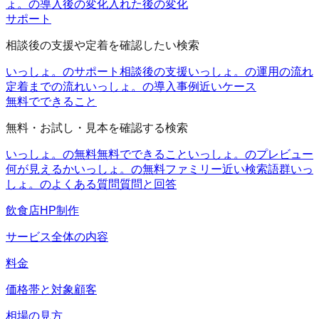
ょ。の導入後の変化
入れた後の変化
サポート
相談後の支援や定着を確認したい検索
いっしょ。のサポート
相談後の支援
いっしょ。の運用の流れ
定着までの流れ
いっしょ。の導入事例
近いケース
無料でできること
無料・お試し・見本を確認する検索
いっしょ。の無料
無料でできること
いっしょ。のプレビュー
何が見えるか
いっしょ。の無料ファミリー
近い検索語群
いっ
しょ。のよくある質問
質問と回答
飲食店HP制作
サービス全体の内容
料金
価格帯と対象顧客
相場の見方