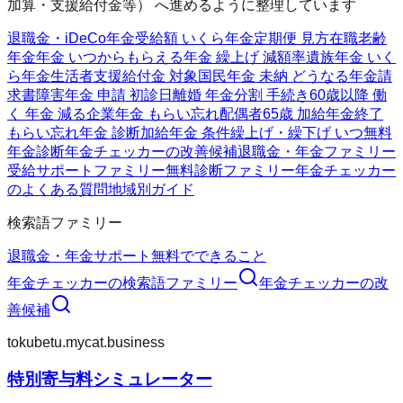
加算・支援給付金等） へ進めるように整理しています
退職金・iDeCo
年金受給額 いくら
年金定期便 見方
在職老齢
年金
年金 いつからもらえる
年金 繰上げ 減額率
遺族年金 いく
ら
年金生活者支援給付金 対象
国民年金 未納 どうなる
年金請
求書
障害年金 申請 初診日
離婚 年金分割 手続き
60歳以降 働
く 年金 減る
企業年金 もらい忘れ
配偶者65歳 加給年金終了
もらい忘れ年金 診断
加給年金 条件
繰上げ・繰下げ いつ
無料
年金診断
年金チェッカーの改善候補
退職金・年金ファミリー
受給サポートファミリー
無料診断ファミリー
年金チェッカー
のよくある質問
地域別ガイド
検索語ファミリー
退職金・年金
サポート
無料でできること
年金チェッカー
の検索語ファミリー
年金チェッカー
の改
善候補
tokubetu.mycat.business
特別寄与料シミュレーター