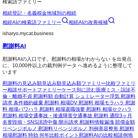
検索語ファミリー
相続
登記・名義
税金
地域別の相続
相続AI
の検索語ファミリー
相続AI
の改善候補
isharyo.mycat.business
慰謝料AI
慰謝料AIの入口です。慰謝料の相場がわからない を出発点
に、10,000件以上の裁判例データ へ進めるように整理して
います
慰謝料の見込み額
見込み額
見込み額ファミリー
比較ファミリ
ー
相談サポートファミリー
ケース別に読む
医療ミス・誤診
不
倫・離婚
不貞 慰謝料額 自動計算 シュミレーター
浮気 慰謝料
請求 条件
婚約破棄 慰謝料 相場
DV 慰謝料 相場
モラハラ 慰謝
料 相場
パワハラ 慰謝料 相場
退職強要 慰謝料 相場
セクハラ
慰謝料 相場
交通事故・後遺障害
交通事故 慰謝料 通院3ヶ月
名誉毀損・SNS
誹謗中傷 開示請求 慰謝料
情報漏洩 賠償金額
リベンジポルノ 慰謝料
リベンジポルノ 判例
美容整形 慰謝料
相場
慰謝料 時効 何年
比較ポイント
慰謝料AIの比較
相談例
地