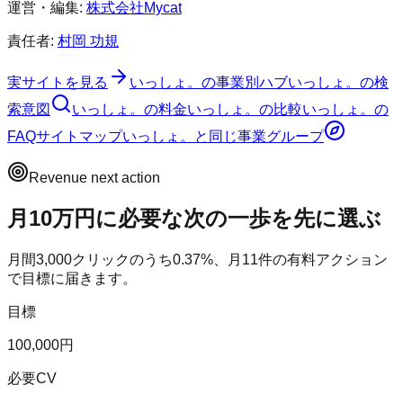
運営・編集:
株式会社Mycat
責任者:
村岡 功規
実サイトを見る
いっしょ。
の事業別ハブ
いっしょ。
の検
索意図
いっしょ。
の料金
いっしょ。
の比較
いっしょ。
の
FAQ
サイトマップ
いっしょ。
と同じ事業グループ
Revenue next action
月10万円に必要な次の一歩を先に選ぶ
月間
3,000
クリックのうち
0.37
%、月
11
件の有料アクション
で目標に届きます。
目標
100,000円
必要CV