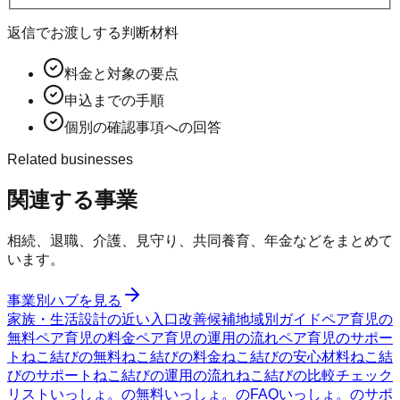
返信でお渡しする判断材料
料金と対象の要点
申込までの手順
個別の確認事項への回答
Related businesses
関連する事業
相続、退職、介護、見守り、共同養育、年金などをまとめて
います。
事業別ハブを見る
家族・生活設計の近い入口
改善候補
地域別ガイド
ペア育児の
無料
ペア育児の料金
ペア育児の運用の流れ
ペア育児のサポー
ト
ねこ結びの無料
ねこ結びの料金
ねこ結びの安心材料
ねこ結
びのサポート
ねこ結びの運用の流れ
ねこ結びの比較チェック
リスト
いっしょ。の無料
いっしょ。のFAQ
いっしょ。のサポ