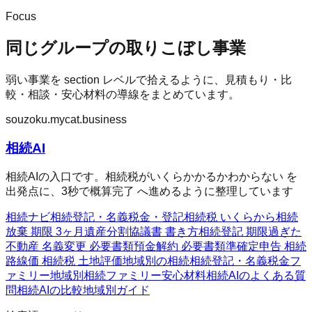
Focus
同じグループの取りこぼし事業
弱い事業を section レベルで拾えるように、見積もり・比
較・相談・安心材料の導線をまとめています。
souzoku.mycat.business
相続AI
相続AIの入口です。相続税がいくらかかるかわからない を
出発点に、3秒で概算完了 へ進めるように整理しています
相続ナビ
相続
登記・名義
税金・登記
相続税 いくらから
相続
放棄 期限 3ヶ月
遺産分割協議書 書き方
相続登記 期限過ぎた
不動産 名義変更 必要書類
預金解約 必要書類
準確定申告 相続
路線価 相続税 土地評価
地域別の相続
相続
登記・名義
税金フ
ァミリー
地域別相続ファミリー
安心材料
相続AIのよくある質
問
相続AIの比較
地域別ガイド